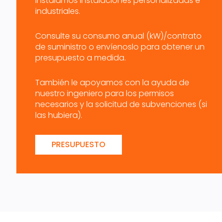
instalamos instalaciones personalizadas e
industriales.
Consulte su consumo anual (kW)/contrato
de suministro o envíenoslo para obtener un
presupuesto a medida.
También le apoyamos con la ayuda de
nuestro ingeniero para los permisos
necesarios y la solicitud de subvenciones (si
las hubiera).
PRESUPUESTO