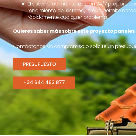
El sistema de monitorización 24/7 proporcion
rendimiento del sistema, lo que permite detec
rápidamente cualquier problema.
Quieres saber más sobre este proyecto paneles
Contáctanos sin compromiso o solicite un presupue
PRESUPUESTO
+34 644 463 877