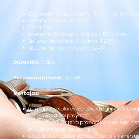
22 paneles solares DAH Full Screen de 455 Wp
Orientación este-oeste
2 edificios
Inversores híbridos K-Star de 4 kW y 5 kW
Sistema de batería K-Star de 5,12 kWh
Sistema de monitorización 24/7
Duración:
2 días
Potencia útil total:
14,7 kWh
Ventajas:
Los paneles solares reducirán significativamen
electricidad del proyecto.
El sistema de batería proporciona un suminist
incluso en caso de apagón.
Los paneles solares son duraderos y tienen una