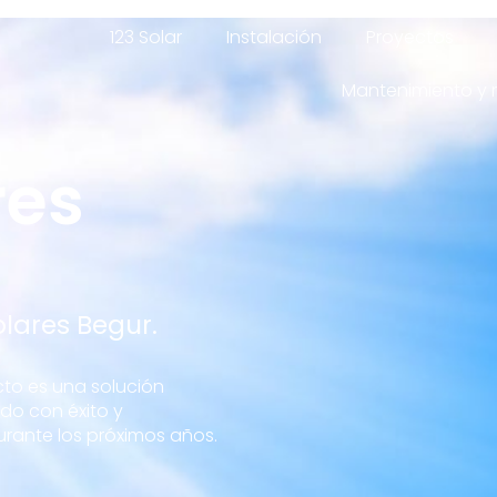
123 Solar
Instalación
Proyectos
Mantenimiento y 
res
olares Begur.
cto es una solución
ado con éxito y
urante los próximos años.