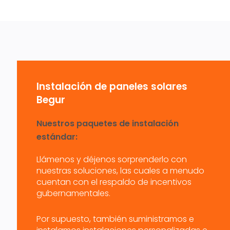
Instalación de paneles solares
Begur
Nuestros paquetes de instalación
estándar:
Llámenos y déjenos sorprenderlo con
nuestras soluciones, las cuales a menudo
cuentan con el respaldo de incentivos
gubernamentales.
Por supuesto, también suministramos e