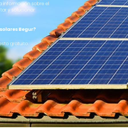
a información sobre el
tar y solucionar
 solares Begur?
sto gratuito.