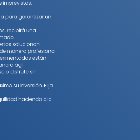
s imprevistos.
a para garantizar un
os, recibirá una
rmado.
ertos solucionan
de manera profesional.
xperimentados están
nera ágil.
olo disfrute sin
mo su inversión. Elija
uilidad haciendo clic